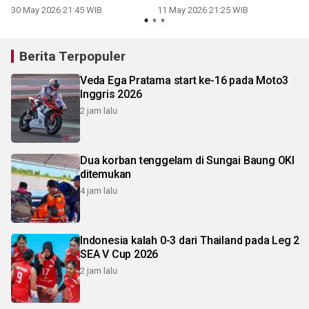
30 May 2026 21:45 WIB
11 May 2026 21:25 WIB
0
Berita Terpopuler
Veda Ega Pratama start ke-16 pada Moto3
Inggris 2026
2 jam lalu
Dua korban tenggelam di Sungai Baung OKI
ditemukan
4 jam lalu
Indonesia kalah 0-3 dari Thailand pada Leg 2
SEA V Cup 2026
2 jam lalu