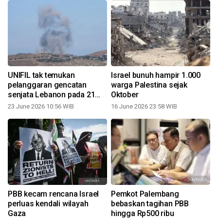
UNIFIL tak temukan
Israel bunuh hampir 1.000
pelanggaran gencatan
warga Palestina sejak
senjata Lebanon pada 21
Oktober
Juni
23 June 2026 10:56 WIB
16 June 2026 23:58 WIB
0
PBB kecam rencana Israel
Pemkot Palembang
perluas kendali wilayah
bebaskan tagihan PBB
Gaza
hingga Rp500 ribu