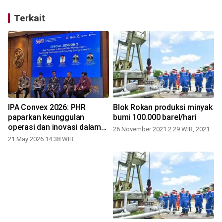
Terkait
IPA Convex 2026: PHR
Blok Rokan produksi minyak
paparkan keunggulan
bumi 100.000 barel/hari
ta
operasi dan inovasi dalam
26 November 2021 2:29 WIB, 2021
produksi di Sumatera
21 May 2026 14:38 WIB