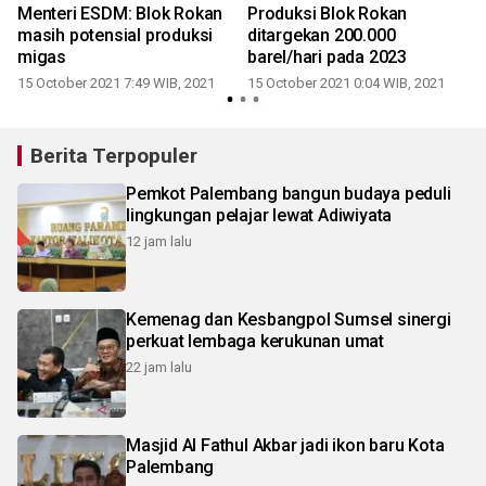
Menteri ESDM: Blok Rokan
Produksi Blok Rokan
masih potensial produksi
ditargekan 200.000
k
migas
barel/hari pada 2023
15 October 2021 7:49 WIB, 2021
15 October 2021 0:04 WIB, 2021
Berita Terpopuler
Pemkot Palembang bangun budaya peduli
lingkungan pelajar lewat Adiwiyata
12 jam lalu
Kemenag dan Kesbangpol Sumsel sinergi
perkuat lembaga kerukunan umat
22 jam lalu
Masjid Al Fathul Akbar jadi ikon baru Kota
Palembang