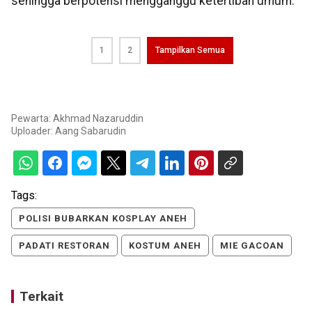
sehingga berpotensi mengganggu ketertiban umum.
1
2
Tampilkan Semua
Pewarta: Akhmad Nazaruddin
Uploader:
Aang Sabarudin
Tags:
POLISI BUBARKAN KOSPLAY ANEH
PADATI RESTORAN
KOSTUM ANEH
MIE GACOAN
Terkait