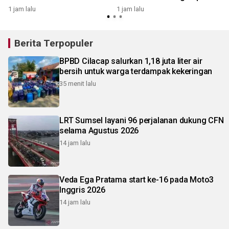
DKI
1 jam lalu
1 jam lalu
3
Berita Terpopuler
BPBD Cilacap salurkan 1,18 juta liter air
bersih untuk warga terdampak kekeringan
35 menit lalu
LRT Sumsel layani 96 perjalanan dukung CFN
selama Agustus 2026
14 jam lalu
Veda Ega Pratama start ke-16 pada Moto3
Inggris 2026
14 jam lalu