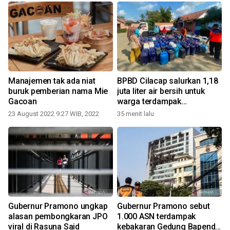
Manajemen tak ada niat
BPBD Cilacap salurkan 1,18
buruk pemberian nama Mie
juta liter air bersih untuk
Gacoan
warga terdampak
kekeringan
23 August 2022 9:27 WIB, 2022
35 menit lalu
Gubernur Pramono ungkap
Gubernur Pramono sebut
alasan pembongkaran JPO
1.000 ASN terdampak
viral di Rasuna Said
kebakaran Gedung Bapenda