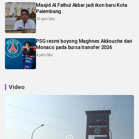
Masjid Al Fathul Akbar jadi ikon baru Kota
Palembang
13 jam lalu
PSG resmi boyong Maghnes Akliouche dari
Monaco pada bursa transfer 2026
4 jam lalu
Video