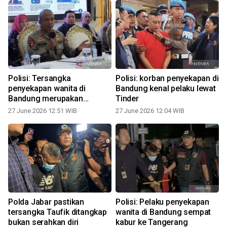
Polisi: Tersangka
Polisi: korban penyekapan di
penyekapan wanita di
Bandung kenal pelaku lewat
Bandung merupakan
Tinder
residivis
27 June 2026 12:51 WIB
27 June 2026 12:04 WIB
Polda Jabar pastikan
Polisi: Pelaku penyekapan
tersangka Taufik ditangkap
wanita di Bandung sempat
bukan serahkan diri
kabur ke Tangerang