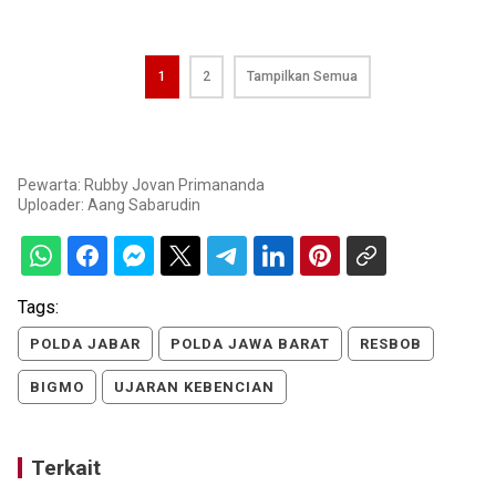
1
2
Tampilkan Semua
Pewarta: Rubby Jovan Primananda
Uploader:
Aang Sabarudin
Tags:
POLDA JABAR
POLDA JAWA BARAT
RESBOB
BIGMO
UJARAN KEBENCIAN
Terkait