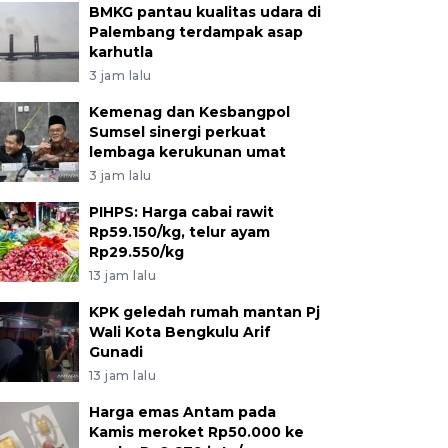
BMKG pantau kualitas udara di
Palembang terdampak asap
karhutla
3 jam lalu
Kemenag dan Kesbangpol
Sumsel sinergi perkuat
lembaga kerukunan umat
3 jam lalu
PIHPS: Harga cabai rawit
Rp59.150/kg, telur ayam
Rp29.550/kg
13 jam lalu
KPK geledah rumah mantan Pj
Wali Kota Bengkulu Arif
Gunadi
13 jam lalu
Harga emas Antam pada
Kamis meroket Rp50.000 ke