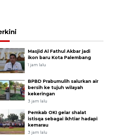
erkini
Masjid Al Fathul Akbar jadi
ikon baru Kota Palembang
1 jam lalu
BPBD Prabumulih salurkan air
bersih ke tujuh wilayah
kekeringan
3 jam lalu
Pemkab OKI gelar shalat
istisqa sebagai ikhtiar hadapi
kemarau
3 jam lalu