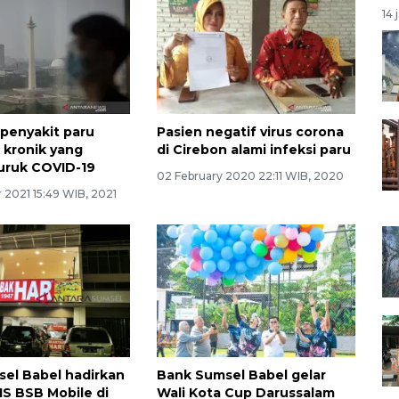
14 
penyakit paru
Pasien negatif virus corona
f kronik yang
di Cirebon alami infeksi paru
ruk COVID-19
02 February 2020 22:11 WIB, 2020
 2021 15:49 WIB, 2021
el Babel hadirkan
Bank Sumsel Babel gelar
S BSB Mobile di
Wali Kota Cup Darussalam