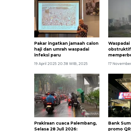
Pakar ingatkan jamaah calon
Waspadai 
haji dan umrah waspadai
obstrukti
infeksi paru
memperbu
19 April 2025 20:38 WIB, 2025
17 November
Prakiraan cuaca Palembang,
Bank Sums
Selasa 28 Juli 2026:
promo QRI