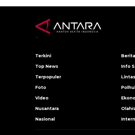
>
Terkini
Berit
Top News
Info 
Terpopuler
Linta
Foto
Polh
Video
Ekon
Nusantara
Olahr
Nasional
Inter