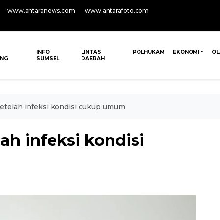
www.antaranews.com
www.antarafoto.com
INFO
LINTAS
POLHUKAM
EKONOMI
OL
ANG
SUMSEL
DAERAH
 setelah infeksi kondisi cukup umum
lah infeksi kondisi