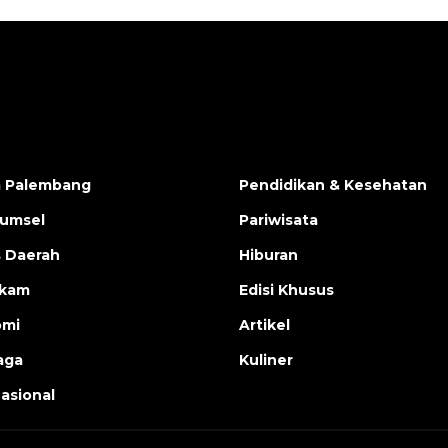
a Palembang
Pendidikan & Kesehatan
Sumsel
Pariwisata
s Daerah
Hiburan
ukam
Edisi Khusus
omi
Artikel
aga
Kuliner
nasional