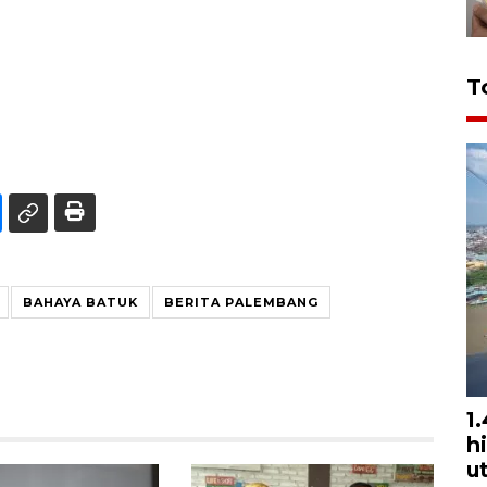
T
BAHAYA BATUK
BERITA PALEMBANG
1
h
u