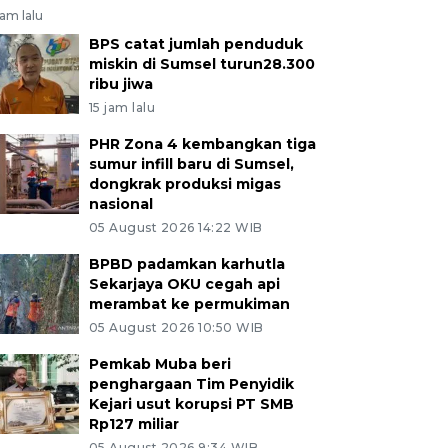
jam lalu
BPS catat jumlah penduduk
miskin di Sumsel turun28.300
ribu jiwa
15 jam lalu
PHR Zona 4 kembangkan tiga
sumur infill baru di Sumsel,
dongkrak produksi migas
nasional
05 August 2026 14:22 WIB
BPBD padamkan karhutla
Sekarjaya OKU cegah api
merambat ke permukiman
05 August 2026 10:50 WIB
Pemkab Muba beri
penghargaan Tim Penyidik
Kejari usut korupsi PT SMB
Rp127 miliar
05 August 2026 9:34 WIB