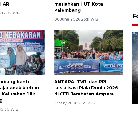
 HAR
meriahkan HUT Kota
Palembang
6 12:08 WIB
F
06 June 2026 23:11 WIB
Alokasi anggaran untuk bibit
embang bantu
ANTARA, TVRI dan RRI
kopi arabika Gayo
lajar anak korban
sosialisasi Piala Dunia 2026
Kelurahan 1 Ilir
di CFD Jembatan Ampera
15 June 2026 11:15 WIB
g
17 May 2026 8:39 WIB
 15:30 WIB