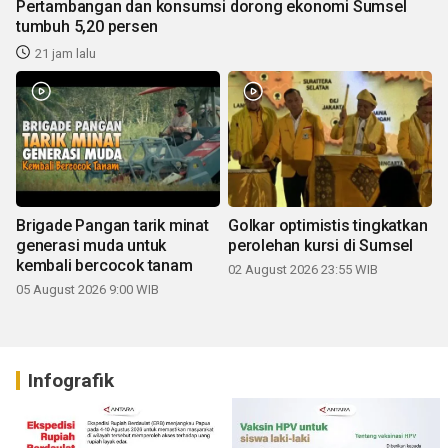
Pertambangan dan konsumsi dorong ekonomi Sumsel
tumbuh 5,20 persen
21 jam lalu
Brigade Pangan tarik minat
Golkar optimistis tingkatkan
generasi muda untuk
perolehan kursi di Sumsel
kembali bercocok tanam
02 August 2026 23:55 WIB
05 August 2026 9:00 WIB
Infografik