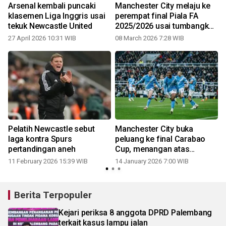
Arsenal kembali puncaki
Manchester City melaju ke
klasemen Liga Inggris usai
perempat final Piala FA
tekuk Newcastle United
2025/2026 usai tumbangkan
Newcastle United 3-1
27 April 2026 10:31 WIB
08 March 2026 7:28 WIB
Pelatih Newcastle sebut
Manchester City buka
laga kontra Spurs
peluang ke final Carabao
pertandingan aneh
Cup, menangan atas
Newcastle United 2-0
11 February 2026 15:39 WIB
14 January 2026 7:00 WIB
Berita Terpopuler
Kejari periksa 8 anggota DPRD Palembang
terkait kasus lampu jalan