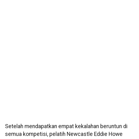
Setelah mendapatkan empat kekalahan beruntun di
semua kompetisi, pelatih Newcastle Eddie Howe