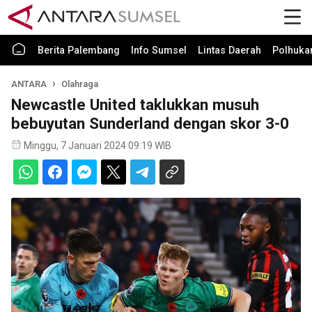
Berita Palembang
Info Sumsel
Lintas Daerah
Polhuk
ANTARA
Olahraga
Newcastle United taklukkan musuh
bebuyutan Sunderland dengan skor 3-0
Minggu, 7 Januari 2024 09:19 WIB