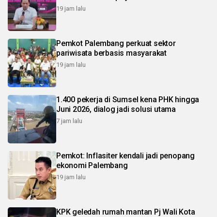
19 jam lalu
Pemkot Palembang perkuat sektor
pariwisata berbasis masyarakat
19 jam lalu
1.400 pekerja di Sumsel kena PHK hingga
Juni 2026, dialog jadi solusi utama
7 jam lalu
Pemkot: Inflasiter kendali jadi penopang
ekonomi Palembang
19 jam lalu
KPK geledah rumah mantan Pj Wali Kota