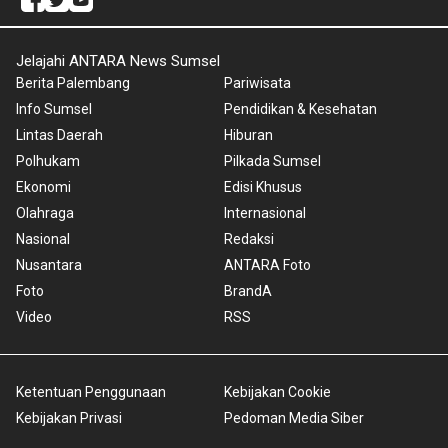
Jelajahi ANTARA News Sumsel
Berita Palembang
Pariwisata
Info Sumsel
Pendidikan & Kesehatan
Lintas Daerah
Hiburan
Polhukam
Pilkada Sumsel
Ekonomi
Edisi Khusus
Olahraga
Internasional
Nasional
Redaksi
Nusantara
ANTARA Foto
Foto
BrandA
Video
RSS
Ketentuan Penggunaan
Kebijakan Cookie
Kebijakan Privasi
Pedoman Media Siber