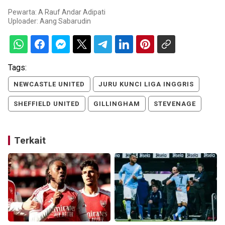
Pewarta: A Rauf Andar Adipati
Uploader:
Aang Sabarudin
Tags:
NEWCASTLE UNITED
JURU KUNCI LIGA INGGRIS
SHEFFIELD UNITED
GILLINGHAM
STEVENAGE
Terkait