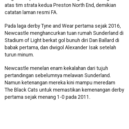
atas tim strata kedua Preston North End, demikian
catatan laman resmi FA.
Pada laga derby Tyne and Wear pertama sejak 2016,
Newcastle menghancurkan tuan rumah Sunderland di
Stadium of Light berkat gol bunuh diri Dan Ballard di
babak pertama, dan dwigol Alexander Isak setelah
turun minum.
Newcastle menelan enam kekalahan dari tujuh
pertandingan sebelumnya melawan Sunderland.
Namun ketenangan mereka kini mampu meredam
The Black Cats untuk memastikan kemenangan derby
pertama sejak menang 1-0 pada 2011.