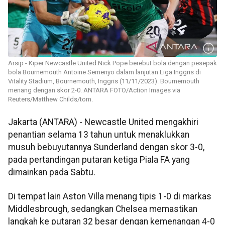
Arsip - Kiper Newcastle United Nick Pope berebut bola dengan pesepak
bola Bournemouth Antoine Semenyo dalam lanjutan Liga Inggris di
Vitality Stadium, Bournemouth, Inggris (11/11/2023). Bournemouth
menang dengan skor 2-0. ANTARA FOTO/Action Images via
Reuters/Matthew Childs/tom.
Jakarta (ANTARA) - Newcastle United mengakhiri
penantian selama 13 tahun untuk menaklukkan
musuh bebuyutannya Sunderland dengan skor 3-0,
pada pertandingan putaran ketiga Piala FA yang
dimainkan pada Sabtu.
Di tempat lain Aston Villa menang tipis 1-0 di markas
Middlesbrough, sedangkan Chelsea memastikan
langkah ke putaran 32 besar dengan kemenangan 4-0