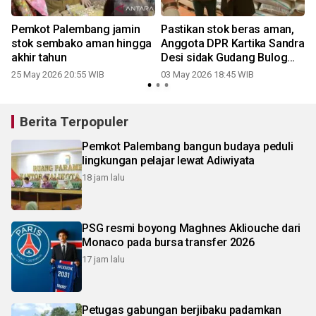
Pemkot Palembang jamin
Pastikan stok beras aman,
stok sembako aman hingga
Anggota DPR Kartika Sandra
akhir tahun
Desi sidak Gudang Bulog
Lubuklinggau
25 May 2026 20:55 WIB
03 May 2026 18:45 WIB
1
Berita Terpopuler
Pemkot Palembang bangun budaya peduli
lingkungan pelajar lewat Adiwiyata
18 jam lalu
PSG resmi boyong Maghnes Akliouche dari
Monaco pada bursa transfer 2026
17 jam lalu
Petugas gabungan berjibaku padamkan