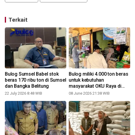
Terkait
Bulog Sumsel Babel stok
Bulog miliki 4.000 ton beras
beras 170 ribu ton di Sumsel
untuk kebutuhan
dan Bangka Belitung
masyarakat OKU Raya di
tiga kabupaten
22 July 2026 8:48 WIB
08 June 2026 21:38 WIB
2