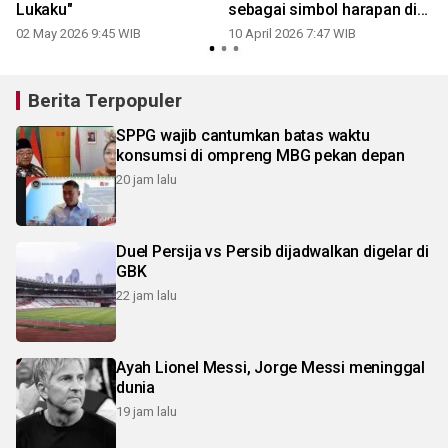
Lukaku"
sebagai simbol harapan di
Film Ghost in the Cell
02 May 2026 9:45 WIB
10 April 2026 7:47 WIB
Berita Terpopuler
SPPG wajib cantumkan batas waktu
konsumsi di ompreng MBG pekan depan
20 jam lalu
Duel Persija vs Persib dijadwalkan digelar di
GBK
22 jam lalu
Ayah Lionel Messi, Jorge Messi meninggal
dunia
19 jam lalu