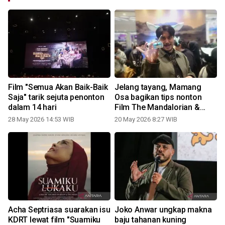
Film "Semua Akan Baik-Baik
Jelang tayang, Mamang
Saja" tarik sejuta penonton
Osa bagikan tips nonton
dalam 14 hari
Film The Mandalorian &
Grogu
28 May 2026 14:53 WIB
20 May 2026 8:27 WIB
0
Acha Septriasa suarakan isu
Joko Anwar ungkap makna
KDRT lewat film "Suamiku
baju tahanan kuning