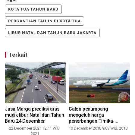
KOTA TUA TAHUN BARU
PERGANTIAN TAHUN DI KOTA TUA
LIBUR NATAL DAN TAHUN BARU JAKARTA
Terkait
Jasa Marga prediksi arus
Calon penumpang
mudik libur Natal dan Tahun
mengeluh harga
Baru 24 Desember
penerbangan Timika-
Jakarta capai Rp5 juta
22 December 2021 12:11 WIB,
10 December 2018 9:08 WIB, 2018
2021