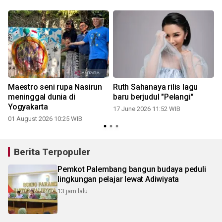
Maestro seni rupa Nasirun
Ruth Sahanaya rilis lagu
s
meninggal dunia di
baru berjudul "Pelangi"
Yogyakarta
17 June 2026 11:52 WIB
01 August 2026 10:25 WIB
Berita Terpopuler
Pemkot Palembang bangun budaya peduli
lingkungan pelajar lewat Adiwiyata
13 jam lalu