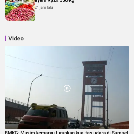
ayam Rp29.550/kg
21 jam lalu
Video
BMKG: Musim kemarau turunkan kualitas udara di Sumsel