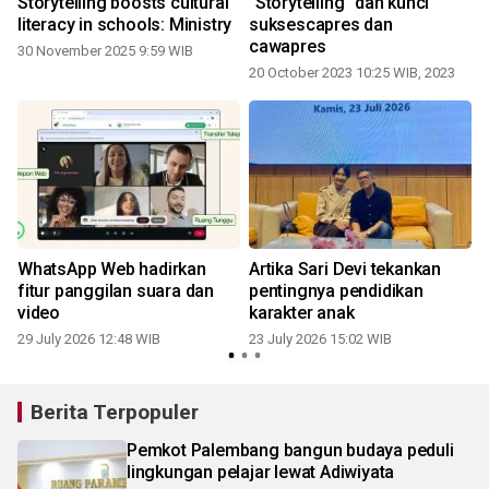
g
Storytelling boosts cultural
"Storytelling" dan kunci
literacy in schools: Ministry
suksescapres dan
cawapres
u
30 November 2025 9:59 WIB
20 October 2023 10:25 WIB, 2023
1
WhatsApp Web hadirkan
Artika Sari Devi tekankan
fitur panggilan suara dan
pentingnya pendidikan
video
karakter anak
1
29 July 2026 12:48 WIB
23 July 2026 15:02 WIB
Berita Terpopuler
Pemkot Palembang bangun budaya peduli
lingkungan pelajar lewat Adiwiyata