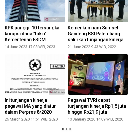
KPK panggil 10 tersangka
Kemenkumham Sumsel
korupsi dana "tukin"
Gandeng BSI Palembang
Kementerian ESDM
salurkan tunjangan kinerja
pegawai
14 June 2023 17:08 WIB, 2023
21 June 2022 9:43 WIB, 2022
0
Ini tunjangan kinerja
Pegawai TVRI dapat
s
pegawai MA yang diatur
tunjangan kinerja Rp1,5 juta
dalam Perpres 8/2020
hingga Rp21,9 juta
26 March 2020 11:51 WIB, 2020
10 January 2020 14:09 WIB, 2020