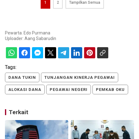
1
2
Tampilkan Semua
Pewarta: Edo Purmana
Uploader:
Aang Sabarudin
Tags:
DANA TUKIN
TUNJANGAN KINERJA PEGAWAI
ALOKASI DANA
PEGAWAI NEGERI
PEMKAB OKU
Terkait