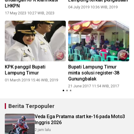
LHKPN
04 July 2019 10:36 WIB, 2019
2
17 May 2023 10:27 WIB, 2023
KPK panggil Bupati
Bupati Lampung Timur
g
Lampung Timur
minta solusi register-38
0
Gunungbalak
01 March 2019 15:46 WIB, 2019
21 June 2017 11:54 WIB, 2017
Berita Terpopuler
Veda Ega Pratama start ke-16 pada Moto3
Inggris 2026
2 jam lalu