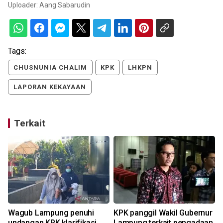
Uploader:
Aang Sabarudin
Tags:
CHUSNUNIA CHALIM
KPK
LHKPN
LAPORAN KEKAYAAN
Terkait
Wagub Lampung penuhi
KPK panggil Wakil Gubernur
undangan KPK klarifikasi
Lampung terkait pengadaan