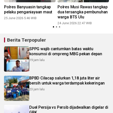
Polres Banyuasin tangkap
Polres Musi Rawas tangkap
pelaku penganiayaan maut
dua tersangka pembunuhan
warga BTS Ulu
25 June 2026 5:46 WIB
24 June 2026 22:47 WIB
Berita Terpopuler
SPPG wajib cantumkan batas waktu
konsumsi di ompreng MBG pekan depan
19 jam lalu
BPBD Cilacap salurkan 1,18 juta liter air
bersih untuk warga terdampak kekeringan
23 jam lalu
Duel Persija vs Persib dijadwalkan digelar di
GBK