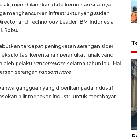
jejak, menghilangkan data kemudian sifatnya
ngga menghancurkan infrastruktur yang sudah
Director and Technology Leader IBM Indonesia
l, Rabu.
T
ebutkan terdapat peningkatan serangan siber
 eksploitasi kerentanan perangkat lunak yang
n oleh pelaku
ransomware
selama tahun lalu. Hal
persen serangan
ransomware
.
bahwa gangguan yang diberikan pada industri
sokan hilir menekan industri untuk membayar
P