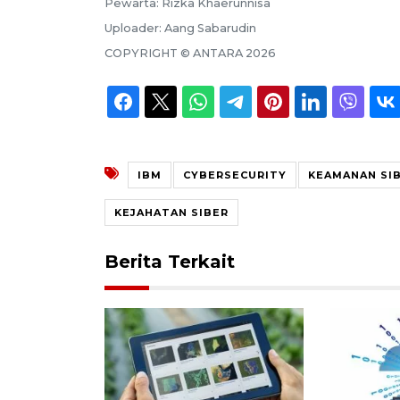
Pewarta:
Rizka Khaerunnisa
Uploader:
Aang Sabarudin
COPYRIGHT ©
ANTARA
2026
IBM
CYBERSECURITY
KEAMANAN SI
KEJAHATAN SIBER
Berita Terkait