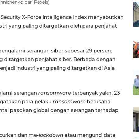
shnichenko dari Pexels)
Security X-Force Intelligence Index menyebutkan
tri yang paling ditargetkan oleh para penjahat
mengalami serangan siber sebesar 29 persen,
g ditargetkan penjahat siber. Berbeda dengan
njadi industri yang paling ditargetkan di Asia
alami serangan
ransomware
terbanyak yakni 23
ngatakan para pelaku
ransomware
berusaha
ntai pasokan global dengan serangan terhadap
ncurkan dan me-
lockdown
atau mengunci data