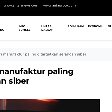
www.antaranews.com
www.antarafoto.com
INFO
LINTAS
POLHUKAM
EKONOMI
OL
ANG
SUMSEL
DAERAH
i manufaktur paling ditargetkan serangan siber
manufaktur paling
n siber