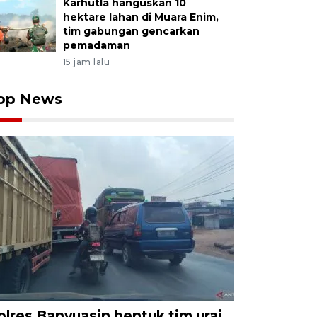
Karhutla hanguskan 10
hektare lahan di Muara Enim,
tim gabungan gencarkan
pemadaman
15 jam lalu
op News
olres Banyuasin bentuk tim urai