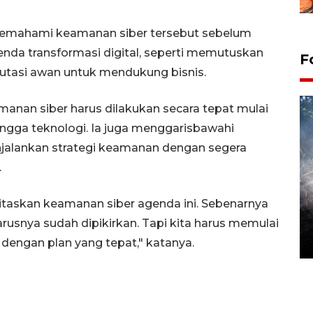
memahami keamanan siber tersebut sebelum
da transformasi digital, seperti memutuskan
F
tasi awan untuk mendukung bisnis.
anan siber harus dilakukan secara tepat mulai
hingga teknologi. Ia juga menggarisbawahi
jalankan strategi keamanan dengan segera
.
itaskan keamanan siber agenda ini. Sebenarnya
Alokasi anggaran untuk bibit
kopi arabika Gayo
rusnya sudah dipikirkan. Tapi kita harus memulai
15 June 2026 11:15 WIB
 dengan plan yang tepat," katanya.