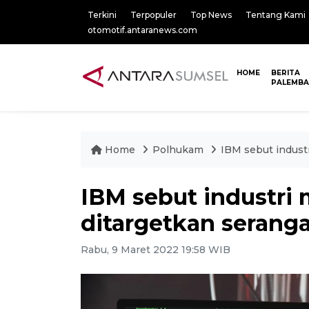
Terkini
Terpopuler
Top News
Tentang Kami
otomotif.antaranews.com
HOME
BERITA
PALEMB
Home
Polhukam
IBM sebut industr
IBM sebut industri 
ditargetkan seranga
Rabu, 9 Maret 2022 19:58 WIB