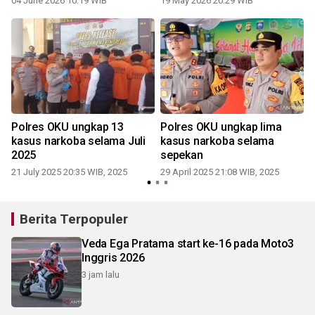
04 June 2026 10:19 WIB
19 May 2026 20:29 WIB
2
Polres OKU ungkap 13
Polres OKU ungkap lima
h
kasus narkoba selama Juli
kasus narkoba selama
2025
sepekan
21 July 2025 20:35 WIB, 2025
29 April 2025 21:08 WIB, 2025
Berita Terpopuler
Veda Ega Pratama start ke-16 pada Moto3
Inggris 2026
3 jam lalu