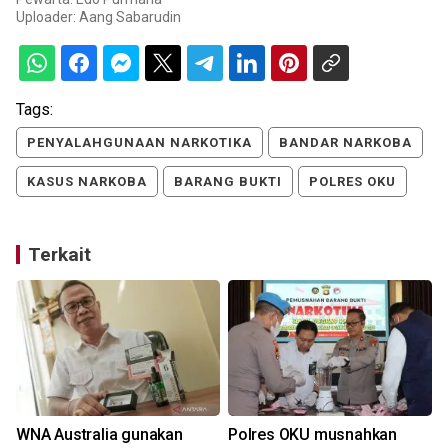
Uploader:
Aang Sabarudin
Tags:
PENYALAHGUNAAN NARKOTIKA
BANDAR NARKOBA
KASUS NARKOBA
BARANG BUKTI
POLRES OKU
Terkait
WNA Australia gunakan
Polres OKU musnahkan