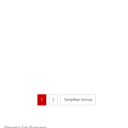
1
2
Tampilkan Semua
Pewarta: Edo Purmana