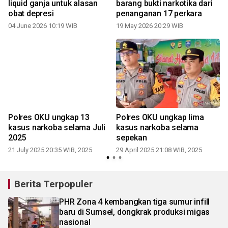
liquid ganja untuk alasan
barang bukti narkotika dari
obat depresi
penanganan 17 perkara
04 June 2026 10:19 WIB
19 May 2026 20:29 WIB
2
Polres OKU ungkap 13
Polres OKU ungkap lima
h
kasus narkoba selama Juli
kasus narkoba selama
2025
sepekan
21 July 2025 20:35 WIB, 2025
29 April 2025 21:08 WIB, 2025
Berita Terpopuler
PHR Zona 4 kembangkan tiga sumur infill
baru di Sumsel, dongkrak produksi migas
nasional