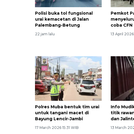
Polisi buka tol fungsional
Pemkot P
urai kemacetan di Jalan
menyeluru
Palembang-Betung
coba CFN
22 jam lalu
13 April 202
Polres Muba bentuk tim urai
Info Mudik
untuk tangani macet di
titik rawa
Bayung Lencir-Jambi
dan Jalin
17 March 2026 15:31 WIB
13 March 20