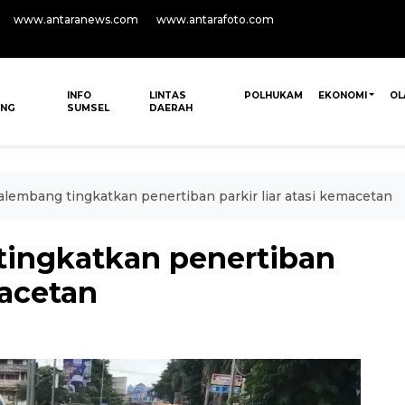
www.antaranews.com
www.antarafoto.com
INFO
LINTAS
POLHUKAM
EKONOMI
OL
ANG
SUMSEL
DAERAH
lembang tingkatkan penertiban parkir liar atasi kemacetan
tingkatkan penertiban
macetan