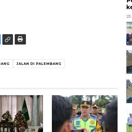
P
k
25 
BANG
JALAN DI PALEMBANG