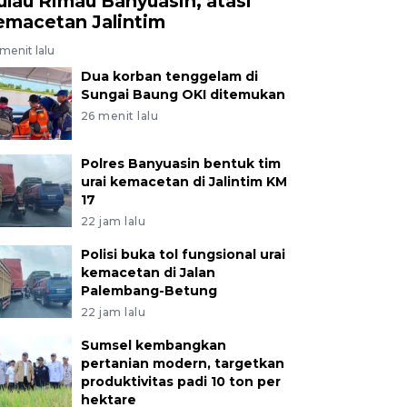
ulau Rimau Banyuasin, atasi
emacetan Jalintim
menit lalu
Dua korban tenggelam di
Sungai Baung OKI ditemukan
26 menit lalu
Polres Banyuasin bentuk tim
urai kemacetan di Jalintim KM
17
22 jam lalu
Polisi buka tol fungsional urai
kemacetan di Jalan
Palembang-Betung
22 jam lalu
Sumsel kembangkan
pertanian modern, targetkan
produktivitas padi 10 ton per
hektare