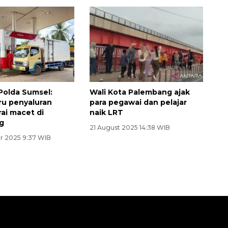
 Polda Sumsel:
Wali Kota Palembang ajak
ru penyaluran
para pegawai dan pelajar
rai macet di
naik LRT
g
21 August 2025 14:38 WIB
r 2025 9:37 WIB