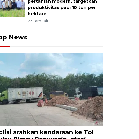
pertanian modern, targetkan
produktivitas padi 10 ton per
hektare
23 jam lalu
op News
olisi arahkan kendaraan ke Tol