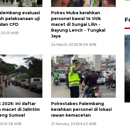
alembang evaluasi
Polres Muba kerahkan
h pelaksanaan uji
personel kawal 14 titik
F
 dan CFD
macet di Sungai Lilin -
Bayung Lencir - Tungkal
6 20:01 WIB
Jaya
24 March 2026 18:09 WIB
Alokasi anggaran untuk bibit
kopi arabika Gayo
15 June 2026 11:15 WIB
 2026: Ini daftar
Polrestabes Palembang
n macet di Jalintim
kerahkan personel di lokasi
teng Sumsel
rawan kemacetan
26 10:28 WIB
21 January 2026 6:42 WIB