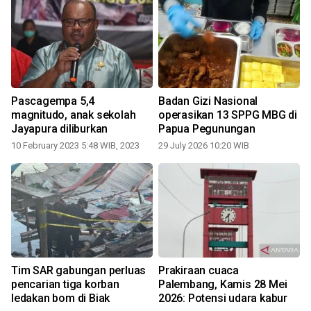
n
Pascagempa 5,4
Badan Gizi Nasional
magnitudo, anak sekolah
operasikan 13 SPPG MBG di
Jayapura diliburkan
Papua Pegunungan
10 February 2023 5:48 WIB, 2023
29 July 2026 10:20 WIB
0
Tim SAR gabungan perluas
Prakiraan cuaca
pencarian tiga korban
Palembang, Kamis 28 Mei
ledakan bom di Biak
2026: Potensi udara kabur