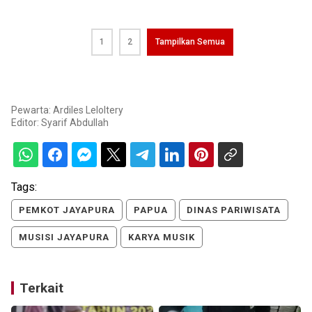
1
2
Tampilkan Semua
Pewarta: Ardiles Leloltery
Editor:
Syarif Abdullah
Tags:
PEMKOT JAYAPURA
PAPUA
DINAS PARIWISATA
MUSISI JAYAPURA
KARYA MUSIK
Terkait