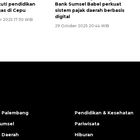
uti pendidikan
Bank Sumsel Babel perkuat
gas di Cepu
sistem pajak daerah berbasis
digital
 2025 17:30 WIB
29 October 2025 20:44 WIB
a Palembang
Pendidikan & Kesehatan
Sumsel
Pariwisata
s Daerah
Hiburan