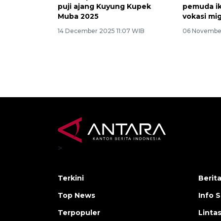
puji ajang Kuyung Kupek
pemuda ik
Muba 2025
vokasi mi
14 December 2025 11:07 WIB
06 November
>
Terkini
Berit
Top News
Info 
Terpopuler
Linta