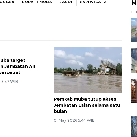
M
BONGEN
BUPATI MUBA
SANDI
PARIWISATA
11 
uba target
n Jembatan Air
percepat
 8:47 WIB
Pemkab Muba tutup akses
Jembatan Lalan selama satu
bulan
01 May 2026 5:44 WIB