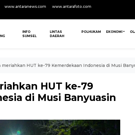
www.antaranews.com
www.antarafoto.com
INFO
LINTAS
POLHUKAM
EKONOMI
OL
ANG
SUMSEL
DAERAH
n meriahkan HUT ke-79 Kemerdekaan Indonesia di Musi Bany
riahkan HUT ke-79
sia di Musi Banyuasin