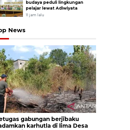
budaya peduli lingkungan
pelajar lewat Adiwiyata
11 jam lalu
op News
etugas gabungan berjibaku
adamkan karhutla di lima Desa