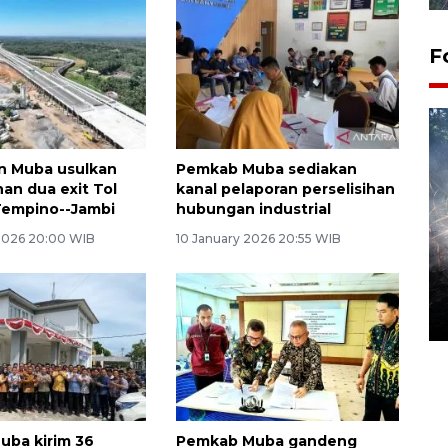
F
n Muba usulkan
Pemkab Muba sediakan
n dua exit Tol
kanal pelaporan perselisihan
Tempino--Jambi
hubungan industrial
2026 20:00 WIB
10 January 2026 20:55 WIB
Alokasi anggaran untuk bibit
kopi arabika Gayo
15 June 2026 11:15 WIB
ba kirim 36
Pemkab Muba gandeng