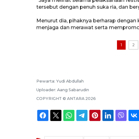
"Saya melihat selama pelaksanaan festiv
tersebut dengan penuh suka ria, dan berg
Menurut dia, pihaknya berharap dengan 
menjaga dan merawat serta mempromosi
1
2
Pewarta:
Yudi Abdullah
Uploader:
Aang Sabarudin
COPYRIGHT ©
ANTARA
2026