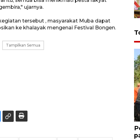
al itu, semua bisa menikmati pesta rakyat
embira," ujarnya.
kegiatan tersebut , masyarakat Muba dapat
kan ke khalayak mengenai Festival Bongen.
T
Tampilkan Semua
P
p