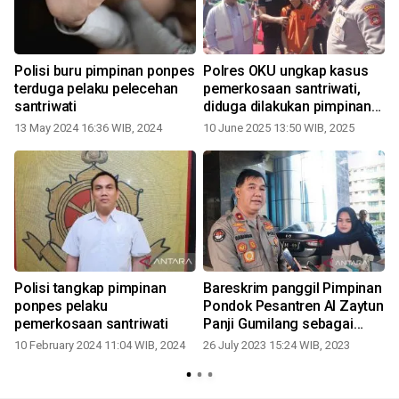
Polisi buru pimpinan ponpes
Polres OKU ungkap kasus
terduga pelaku pelecehan
pemerkosaan santriwati,
santriwati
diduga dilakukan pimpinan
pondok pesantren
13 May 2024 16:36 WIB, 2024
10 June 2025 13:50 WIB, 2025
Polisi tangkap pimpinan
Bareskrim panggil Pimpinan
ponpes pelaku
Pondok Pesantren Al Zaytun
pemerkosaan santriwati
Panji Gumilang sebagai
saksi penistaan agama
10 February 2024 11:04 WIB, 2024
26 July 2023 15:24 WIB, 2023
0