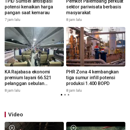
TPID Sumsel antisipasi
Pemkot Palembang perkuat
potensi kenaikan harga
sektor pariwisata berbasis
pangan saat kemarau
masyarakat
7 jam lalu
8 jam lalu
8
KA Rajabasa ekonomi
PHR Zona 4 kembangkan
premium layani 66.521
tiga sumur infill potensi
pelanggan sebulan
produksi 1.400 BOPD
beroperasi
8 jam lalu
8 jam lalu
8
Video