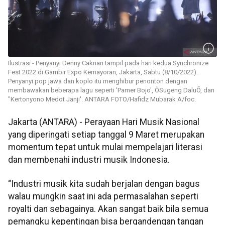
Ilustrasi - Penyanyi Denny Caknan tampil pada hari kedua Synchronize
Fest 2022 di Gambir Expo Kemayoran, Jakarta, Sabtu (8/10/2022).
Penyanyi pop jawa dan koplo itu menghibur penonton dengan
membawakan beberapa lagu seperti 'Pamer Bojo', ÔSugeng DaluÕ, dan
"Kertonyono Medot Janji'. ANTARA FOTO/Hafidz Mubarak A/foc.
Jakarta (ANTARA) - Perayaan Hari Musik Nasional
yang diperingati setiap tanggal 9 Maret merupakan
momentum tepat untuk mulai mempelajari literasi
dan membenahi industri musik Indonesia.
“Industri musik kita sudah berjalan dengan bagus
walau mungkin saat ini ada permasalahan seperti
royalti dan sebagainya. Akan sangat baik bila semua
pemangku kepentingan bisa bergandengan tangan