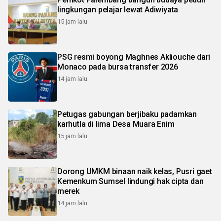
lingkungan pelajar lewat Adiwiyata
15 jam lalu
PSG resmi boyong Maghnes Akliouche dari
Monaco pada bursa transfer 2026
14 jam lalu
Petugas gabungan berjibaku padamkan
karhutla di lima Desa Muara Enim
15 jam lalu
Dorong UMKM binaan naik kelas, Pusri gaet
Kemenkum Sumsel lindungi hak cipta dan
merek
14 jam lalu