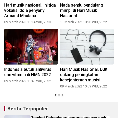
Hari musik nasional, ini tiga
Nada sendu pendulang
vokalis idola penyanyi
mimpi di Hari Musik
pes
Armand Maulana
Nasional
09 March 2023 11:14 WIB, 2023
11 March 2022 10:28 WIB, 2022
Indonesia butuh antivirus
Hari Musik Nasional, DJKI
g
dan vitamin di HMN 2022
dukung peningkatan
kesejahteraan musisi
09 March 2022 11:49 WIB, 2022
09 March 2022 10:09 WIB, 2022
Berita Terpopuler
Pemkot Palembang bangun budaya peduli