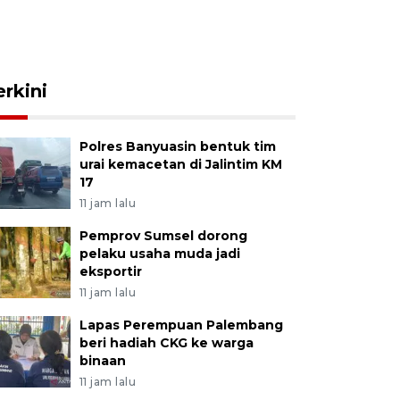
erkini
Polres Banyuasin bentuk tim
urai kemacetan di Jalintim KM
17
11 jam lalu
Pemprov Sumsel dorong
pelaku usaha muda jadi
eksportir
11 jam lalu
Lapas Perempuan Palembang
beri hadiah CKG ke warga
binaan
11 jam lalu