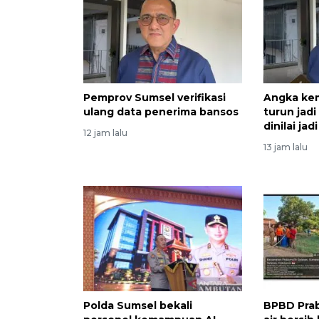
Pemprov Sumsel verifikasi
Angka ke
ulang data penerima bansos
turun jad
dinilai ja
12 jam lalu
13 jam lalu
Polda Sumsel bekali
BPBD Prab