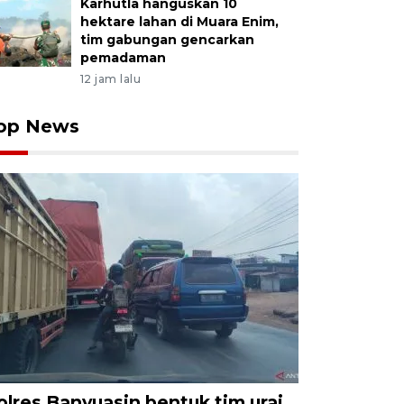
Karhutla hanguskan 10
hektare lahan di Muara Enim,
tim gabungan gencarkan
pemadaman
12 jam lalu
op News
olres Banyuasin bentuk tim urai