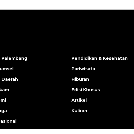
a Palembang
Pendidikan & Kesehatan
Sumsel
Pariwisata
s Daerah
Hiburan
ukam
Edisi Khusus
omi
Artikel
aga
Kuliner
nasional