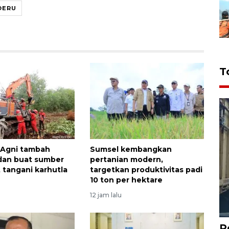
DERU
T
 Agni tambah
Sumsel kembangkan
dan buat sumber
pertanian modern,
t tangani karhutla
targetkan produktivitas padi
10 ton per hektare
12 jam lalu
P