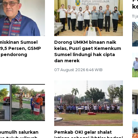
k
11 
miskinan Sumsel
Dorong UMKM binaan naik
i 9,5 Persen, GSMP
kelas, Pusri gaet Kemenkum
di pendorong
Sumsel lindungi hak cipta
dan merek
07 August 2026 6:46 WIB
umulih salurkan
Pemkab OKI gelar shalat