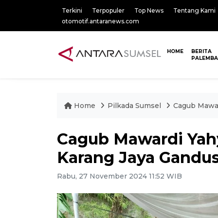
Terkini
Terpopuler
Top News
Tentang Kami
otomotif.antaranews.com
HOME
BERITA
PALEMB
Home
Pilkada Sumsel
Cagub Mawar
Cagub Mawardi Yah
Karang Jaya Gandu
Rabu, 27 November 2024 11:52 WIB