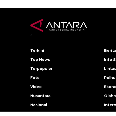
>
Terkini
Berit
Top News
Info 
Terpopuler
Linta
Foto
Polh
Video
Ekon
Nusantara
Olahr
Nasional
Inter