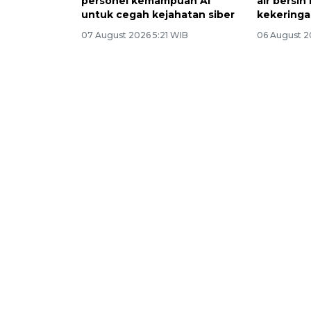
personel kemampuan AI
air bersih
untuk cegah kejahatan siber
kekering
07 August 2026 5:21 WIB
06 August 2