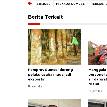
SUMSEL
PILKADA SUMSEL
HERMAN 
Berita Terkait
Pemprov Sumsel dorong
Manggala
pelaku usaha muda jadi
personel 
eksportir
air darura
di OKI
11 jam lalu
12 jam lalu