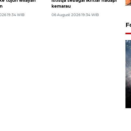
 ke tujuh wilayah
istisqa sebagai ikhtiar hadapi
an
kemarau
026 19:34 WIB
06 August 2026 19:34 WIB
F
Alokasi anggaran untuk bibit
kopi arabika Gayo
15 June 2026 11:15 WIB