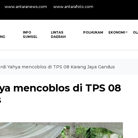
www.antaranews.com
www.antarafoto.com
INFO
LINTAS
POLHUKAM
EKONOMI
OL
ANG
SUMSEL
DAERAH
di Yahya mencoblos di TPS 08 Karang Jaya Gandus
ya mencoblos di TPS 08
s