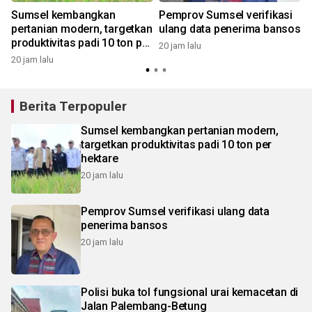
Sumsel kembangkan
Pemprov Sumsel verifikasi
,
pertanian modern, targetkan
ulang data penerima bansos
produktivitas padi 10 ton per
20 jam lalu
hektare
20 jam lalu
Berita Terpopuler
Sumsel kembangkan pertanian modern,
targetkan produktivitas padi 10 ton per
hektare
20 jam lalu
Pemprov Sumsel verifikasi ulang data
penerima bansos
20 jam lalu
Polisi buka tol fungsional urai kemacetan di
Jalan Palembang-Betung