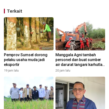
Terkait
a
Pemprov Sumsel dorong
Manggala Agni tambah
pelaku usaha muda jadi
personel dan buat sumber
eksportir
air darurat tangani karhutla
di OKI
19 jam lalu
20 jam lalu
2