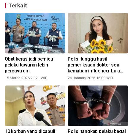
Terkait
Obat keras jadi pemicu
Polisi tunggu hasil
pelaku tawuran lebih
pemeriksaan dokter soal
percaya diri
kematian influencer Lula
Lahfah
15 March 2026 21:21 WIB
26 January 2026 16:09 WIB
10 korban yang dicabuli
Polisi tangkap pelaku begal