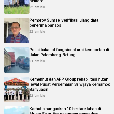
hektare
22 jam lalu
Pemprov Sumsel verifikasi ulang data
penerima bansos
22 jam lalu
Polisi buka tol fungsional urai kemacetan di
Jalan Palembang-Betung
21 jam lalu
Kemenhut dan APP Group rehabilitasi hutan
lewat Pusat Persemaian Sriwijaya Kemampo
Banyuasin
22 jam lalu
Karhutla hanguskan 10 hektare lahan di
Muara Enim, tim gabungan gencarkan