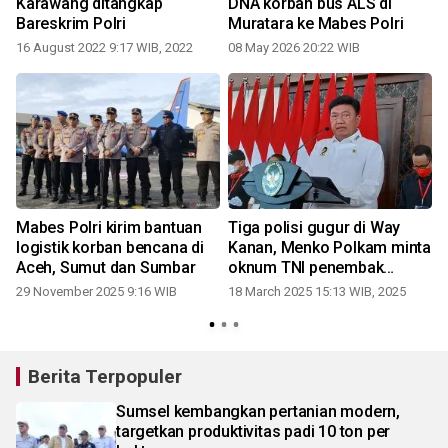
Karawang ditangkap
DNA korban bus ALS di
Bareskrim Polri
Muratara ke Mabes Polri
16 August 2022 9:17 WIB, 2022
08 May 2026 20:22 WIB
Mabes Polri kirim bantuan
Tiga polisi gugur di Way
logistik korban bencana di
Kanan, Menko Polkam minta
Aceh, Sumut dan Sumbar
oknum TNI penembak
dihukum berat
29 November 2025 9:16 WIB
18 March 2025 15:13 WIB, 2025
Berita Terpopuler
Sumsel kembangkan pertanian modern,
targetkan produktivitas padi 10 ton per