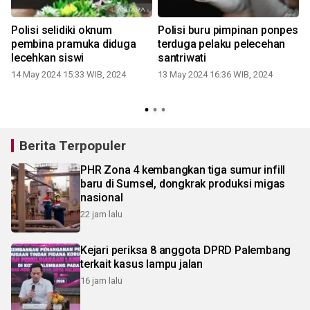
Polisi selidiki oknum
Polisi buru pimpinan ponpes
pembina pramuka diduga
terduga pelaku pelecehan
lecehkan siswi
santriwati
14 May 2024 15:33 WIB, 2024
13 May 2024 16:36 WIB, 2024
Berita Terpopuler
PHR Zona 4 kembangkan tiga sumur infill
baru di Sumsel, dongkrak produksi migas
nasional
22 jam lalu
Kejari periksa 8 anggota DPRD Palembang
terkait kasus lampu jalan
16 jam lalu