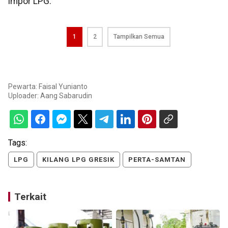
impor LPG.
1
2
Tampilkan Semua
Pewarta: Faisal Yunianto
Uploader:
Aang Sabarudin
Tags:
LPG
KILANG LPG GRESIK
PERTA-SAMTAN
Terkait