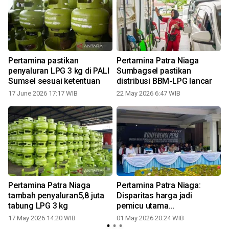
Pertamina pastikan
Pertamina Patra Niaga
penyaluran LPG 3 kg di PALI
Sumbagsel pastikan
Sumsel sesuai ketentuan
distribusi BBM-LPG lancar
n
17 June 2026 17:17 WIB
22 May 2026 6:47 WIB
2
Pertamina Patra Niaga
Pertamina Patra Niaga:
tambah penyaluran5,8 juta
Disparitas harga jadi
tabung LPG 3 kg
pemicu utama
penyalahgunaan BBM
17 May 2026 14:20 WIB
01 May 2026 20:24 WIB
0
Subsidi