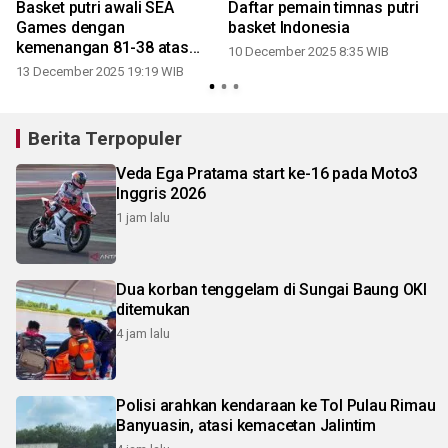
Basket putri awali SEA
Daftar pemain timnas putri
Games dengan
basket Indonesia
kemenangan 81-38 atas
10 December 2025 8:35 WIB
Vietnam
13 December 2025 19:19 WIB
Berita Terpopuler
Veda Ega Pratama start ke-16 pada Moto3
Inggris 2026
1 jam lalu
Dua korban tenggelam di Sungai Baung OKI
ditemukan
4 jam lalu
Polisi arahkan kendaraan ke Tol Pulau Rimau
Banyuasin, atasi kemacetan Jalintim