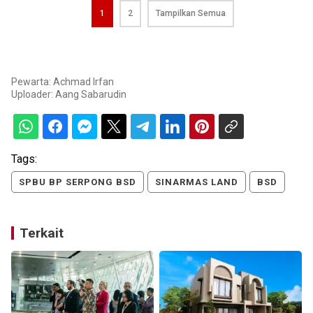
1
2
Tampilkan Semua
Pewarta: Achmad Irfan
Uploader:
Aang Sabarudin
Tags:
SPBU BP SERPONG BSD
SINARMAS LAND
BSD
Terkait