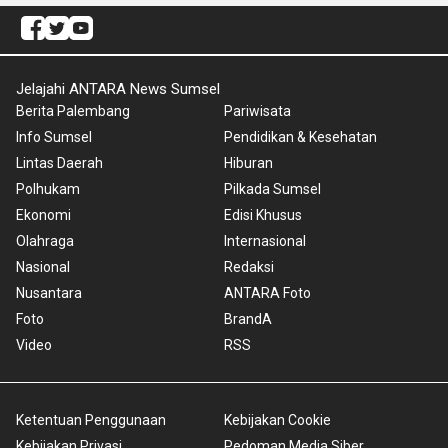
Jelajahi ANTARA News Sumsel
Berita Palembang
Pariwisata
Info Sumsel
Pendidikan & Kesehatan
Lintas Daerah
Hiburan
Polhukam
Pilkada Sumsel
Ekonomi
Edisi Khusus
Olahraga
Internasional
Nasional
Redaksi
Nusantara
ANTARA Foto
Foto
BrandA
Video
RSS
Ketentuan Penggunaan
Kebijakan Cookie
Kebijakan Privasi
Pedoman Media Siber