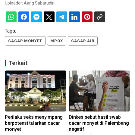
Uploader:
Aang Sabarudin
Tags:
CACAR MONYET
MPOX
CACAR AIR
Terkait
Perilaku seks menyimpang
Dinkes sebut hasil swab
berpotensi tularkan cacar
cacar monyet di Palembang
monyet
negatif