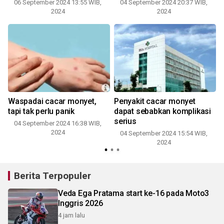
06 September 2024 13:55 WIB,
04 September 2024 20:37 WIB,
2024
2024
i
Waspadai cacar monyet,
Penyakit cacar monyet
7
tapi tak perlu panik
dapat sebabkan komplikasi
serius
04 September 2024 16:38 WIB,
2024
04 September 2024 15:54 WIB,
2024
Berita Terpopuler
Veda Ega Pratama start ke-16 pada Moto3
Inggris 2026
4 jam lalu