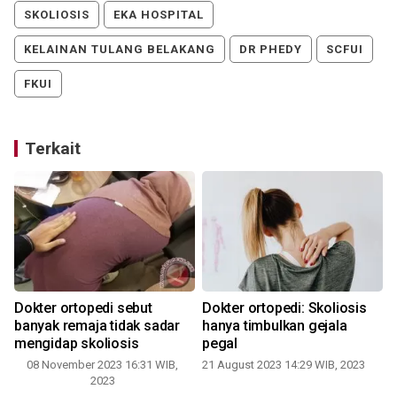
SKOLIOSIS
EKA HOSPITAL
KELAINAN TULANG BELAKANG
DR PHEDY
SCFUI
FKUI
Terkait
Dokter ortopedi sebut
Dokter ortopedi: Skoliosis
banyak remaja tidak sadar
hanya timbulkan gejala
mengidap skoliosis
pegal
08 November 2023 16:31 WIB,
21 August 2023 14:29 WIB, 2023
2023