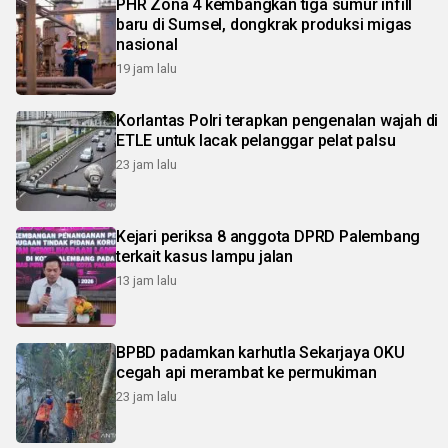
PHR Zona 4 kembangkan tiga sumur infill
baru di Sumsel, dongkrak produksi migas
nasional
19 jam lalu
Korlantas Polri terapkan pengenalan wajah di
ETLE untuk lacak pelanggar pelat palsu
23 jam lalu
Kejari periksa 8 anggota DPRD Palembang
terkait kasus lampu jalan
13 jam lalu
BPBD padamkan karhutla Sekarjaya OKU
cegah api merambat ke permukiman
23 jam lalu