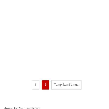
1
2
Tampilkan Semua
Pewarta: Achmad Irfan