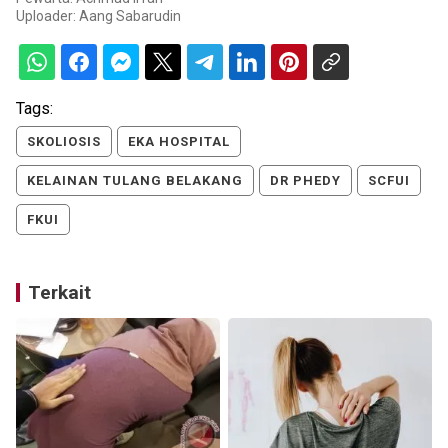
Uploader:
Aang Sabarudin
Tags:
SKOLIOSIS
EKA HOSPITAL
KELAINAN TULANG BELAKANG
DR PHEDY
SCFUI
FKUI
Terkait