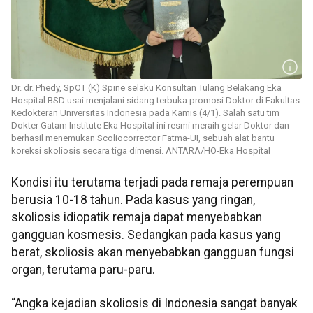
Dr. dr. Phedy, SpOT (K) Spine selaku Konsultan Tulang Belakang Eka
Hospital BSD usai menjalani sidang terbuka promosi Doktor di Fakultas
Kedokteran Universitas Indonesia pada Kamis (4/1). Salah satu tim
Dokter Gatam Institute Eka Hospital ini resmi meraih gelar Doktor dan
berhasil menemukan Scoliocorrector Fatma-UI, sebuah alat bantu
koreksi skoliosis secara tiga dimensi. ANTARA/HO-Eka Hospital
Kondisi itu terutama terjadi pada remaja perempuan
berusia 10-18 tahun. Pada kasus yang ringan,
skoliosis idiopatik remaja dapat menyebabkan
gangguan kosmesis. Sedangkan pada kasus yang
berat, skoliosis akan menyebabkan gangguan fungsi
organ, terutama paru-paru.
“Angka kejadian skoliosis di Indonesia sangat banyak