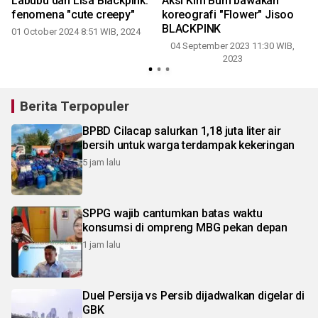
Labubu dan Lisa Blackpink:
Aksi Kim Bum bawakan
fenomena "cute creepy"
koreografi "Flower" Jisoo
BLACKPINK
01 October 2024 8:51 WIB, 2024
04 September 2023 11:30 WIB,
2023
Berita Terpopuler
BPBD Cilacap salurkan 1,18 juta liter air
bersih untuk warga terdampak kekeringan
5 jam lalu
SPPG wajib cantumkan batas waktu
konsumsi di ompreng MBG pekan depan
1 jam lalu
Duel Persija vs Persib dijadwalkan digelar di
GBK