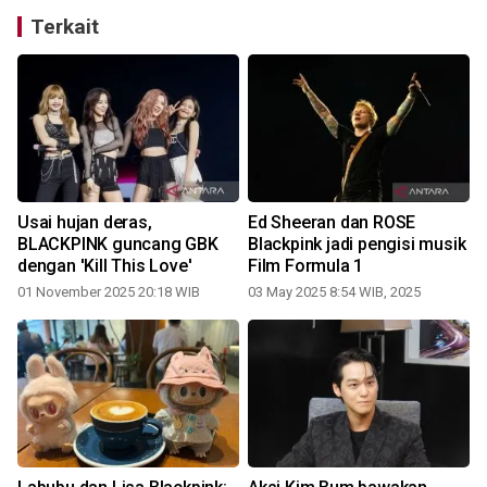
Terkait
Usai hujan deras,
Ed Sheeran dan ROSE
BLACKPINK guncang GBK
Blackpink jadi pengisi musik
dengan 'Kill This Love'
Film Formula 1
01 November 2025 20:18 WIB
03 May 2025 8:54 WIB, 2025
0