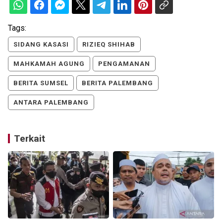
Tags:
SIDANG KASASI
RIZIEQ SHIHAB
MAHKAMAH AGUNG
PENGAMANAN
BERITA SUMSEL
BERITA PALEMBANG
ANTARA PALEMBANG
Terkait