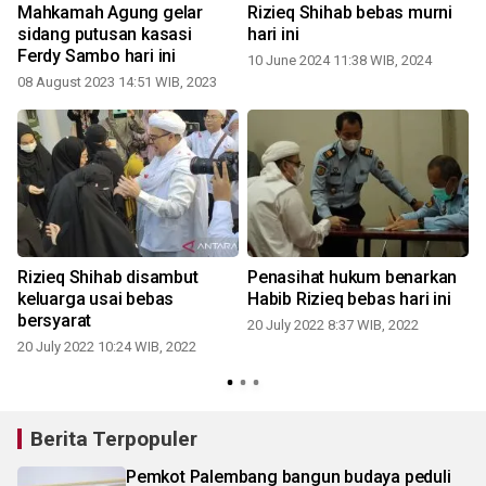
Mahkamah Agung gelar
Rizieq Shihab bebas murni
sidang putusan kasasi
hari ini
Ferdy Sambo hari ini
10 June 2024 11:38 WIB, 2024
08 August 2023 14:51 WIB, 2023
Rizieq Shihab disambut
Penasihat hukum benarkan
keluarga usai bebas
Habib Rizieq bebas hari ini
bersyarat
20 July 2022 8:37 WIB, 2022
1
20 July 2022 10:24 WIB, 2022
Berita Terpopuler
Pemkot Palembang bangun budaya peduli