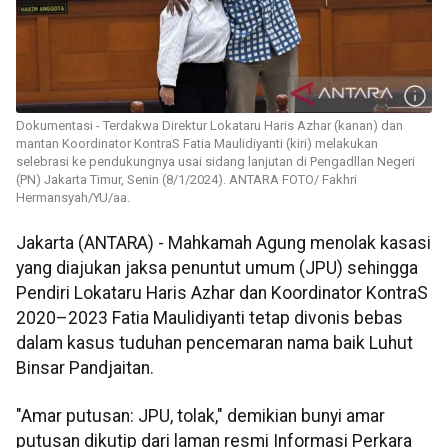
Dokumentasi - Terdakwa Direktur Lokataru Haris Azhar (kanan) dan
mantan Koordinator KontraS Fatia Maulidiyanti (kiri) melakukan
selebrasi ke pendukungnya usai sidang lanjutan di Pengadllan Negeri
(PN) Jakarta Timur, Senin (8/1/2024). ANTARA FOTO/ Fakhri
Hermansyah/YU/aa.
Jakarta (ANTARA) - Mahkamah Agung menolak kasasi
yang diajukan jaksa penuntut umum (JPU) sehingga
Pendiri Lokataru Haris Azhar dan Koordinator KontraS
2020–2023 Fatia Maulidiyanti tetap divonis bebas
dalam kasus tuduhan pencemaran nama baik Luhut
Binsar Pandjaitan.
"Amar putusan: JPU, tolak," demikian bunyi amar
putusan dikutip dari laman resmi Informasi Perkara