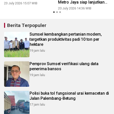
Metro Jaya siap lanjutkan
23 July 2026 15:07 WIB
perkara
20 July 2026 14:36 WIB
1
Berita Terpopuler
Sumsel kembangkan pertanian modern,
targetkan produktivitas padi 10 ton per
hektare
19 jam lalu
Pemprov Sumsel verifikasi ulang data
penerima bansos
19 jam lalu
Polisi buka tol fungsional urai kemacetan di
Jalan Palembang-Betung
17 jam lalu