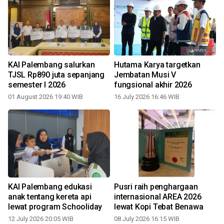
KAI Palembang salurkan
Hutama Karya targetkan
TJSL Rp890 juta sepanjang
Jembatan Musi V
semester I 2026
fungsional akhir 2026
01 August 2026 19:40 WIB
16 July 2026 16:46 WIB
0
KAI Palembang edukasi
Pusri raih penghargaan
anak tentang kereta api
internasional AREA 2026
lewat program Schooliday
lewat Kopi Tebat Benawa
12 July 2026 20:05 WIB
08 July 2026 16:15 WIB
0