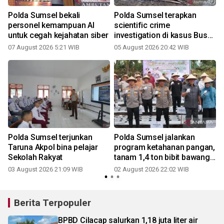
Polda Sumsel bekali
Polda Sumsel terapkan
personel kemampuan AI
scientific crime
untuk cegah kejahatan siber
investigation di kasus Bus
2
ALS
07 August 2026 5:21 WIB
05 August 2026 20:42 WIB
t
Polda Sumsel terjunkan
Polda Sumsel jalankan
Taruna Akpol bina pelajar
program ketahanan pangan,
Sekolah Rakyat
tanam 1,4 ton bibit bawang
putih di Pagaralam
03 August 2026 21:09 WIB
02 August 2026 22:02 WIB
2
Berita Terpopuler
BPBD Cilacap salurkan 1,18 juta liter air