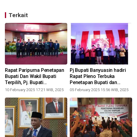
Terkait
Rapat Paripurna Penetapan
Pj Bupati Banyuasin hadiri
Bupati Dan Wakil Bupati
Rapat Pleno Terbuka
Terpilih, Pj. Bupati
Penetapan Bupati dan
1
Banyuasin: Selamat
Wabup Terpilih
10 February 2025 17:21 WIB, 2025
05 February 2025 15:56 WIB, 2025
Menjalankan Amanah