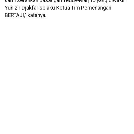
kami serahkan pasangan Teddy-Marjito yang diwakili
Yunizir Djakfar selaku Ketua Tim Pemenangan
BERTAJI," katanya.