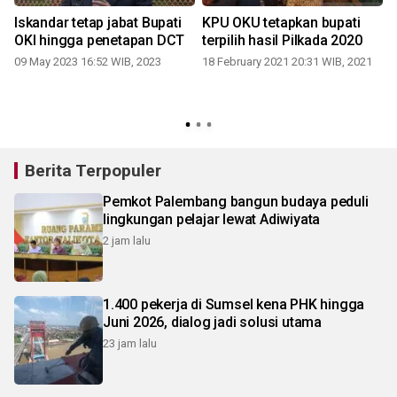
Iskandar tetap jabat Bupati
KPU OKU tetapkan bupati
OKI hingga penetapan DCT
terpilih hasil Pilkada 2020
p
09 May 2023 16:52 WIB, 2023
18 February 2021 20:31 WIB, 2021
Berita Terpopuler
Pemkot Palembang bangun budaya peduli
lingkungan pelajar lewat Adiwiyata
2 jam lalu
1.400 pekerja di Sumsel kena PHK hingga
Juni 2026, dialog jadi solusi utama
23 jam lalu