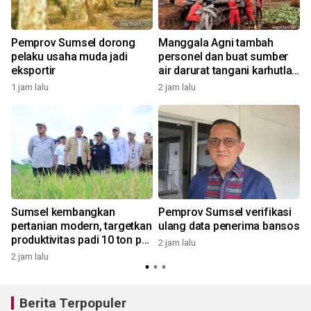
a
Pemprov Sumsel dorong
Manggala Agni tambah
pelaku usaha muda jadi
personel dan buat sumber
eksportir
air darurat tangani karhutla
di OKI
1 jam lalu
2 jam lalu
3
Sumsel kembangkan
Pemprov Sumsel verifikasi
,
pertanian modern, targetkan
ulang data penerima bansos
produktivitas padi 10 ton per
2 jam lalu
hektare
2 jam lalu
1
Berita Terpopuler