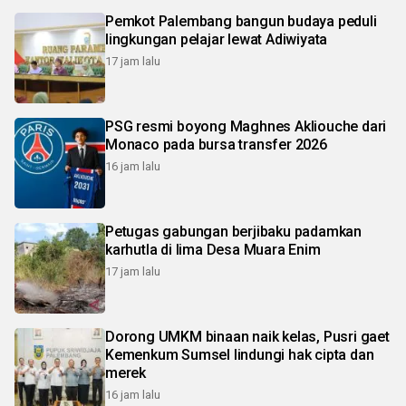
Pemkot Palembang bangun budaya peduli
lingkungan pelajar lewat Adiwiyata
17 jam lalu
PSG resmi boyong Maghnes Akliouche dari
Monaco pada bursa transfer 2026
16 jam lalu
Petugas gabungan berjibaku padamkan
karhutla di lima Desa Muara Enim
17 jam lalu
Dorong UMKM binaan naik kelas, Pusri gaet
Kemenkum Sumsel lindungi hak cipta dan
merek
16 jam lalu