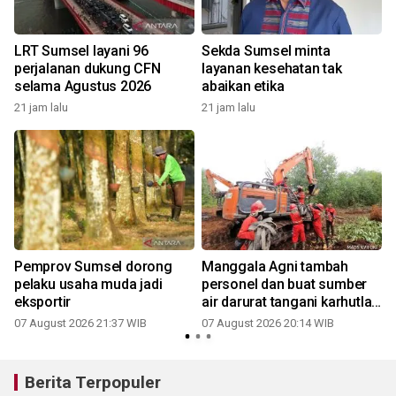
LRT Sumsel layani 96
Sekda Sumsel minta
perjalanan dukung CFN
layanan kesehatan tak
selama Agustus 2026
abaikan etika
21 jam lalu
21 jam lalu
a
Pemprov Sumsel dorong
Manggala Agni tambah
pelaku usaha muda jadi
personel dan buat sumber
eksportir
air darurat tangani karhutla
di OKI
07 August 2026 21:37 WIB
07 August 2026 20:14 WIB
Berita Terpopuler