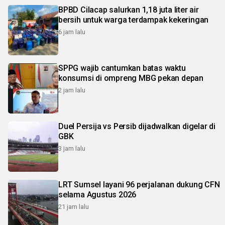
BPBD Cilacap salurkan 1,18 juta liter air
bersih untuk warga terdampak kekeringan
6 jam lalu
SPPG wajib cantumkan batas waktu
konsumsi di ompreng MBG pekan depan
2 jam lalu
Duel Persija vs Persib dijadwalkan digelar di
GBK
3 jam lalu
LRT Sumsel layani 96 perjalanan dukung CFN
selama Agustus 2026
21 jam lalu