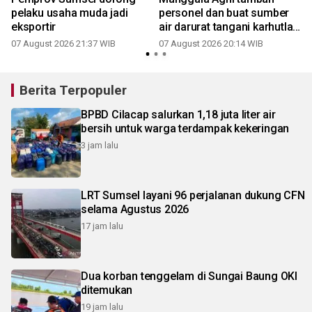
pelaku usaha muda jadi
personel dan buat sumber
eksportir
air darurat tangani karhutla
di OKI
07 August 2026 21:37 WIB
07 August 2026 20:14 WIB
Berita Terpopuler
BPBD Cilacap salurkan 1,18 juta liter air
bersih untuk warga terdampak kekeringan
3 jam lalu
LRT Sumsel layani 96 perjalanan dukung CFN
selama Agustus 2026
17 jam lalu
Dua korban tenggelam di Sungai Baung OKI
ditemukan
19 jam lalu