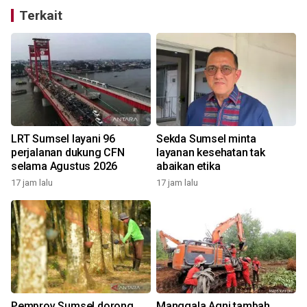
Terkait
LRT Sumsel layani 96
Sekda Sumsel minta
perjalanan dukung CFN
layanan kesehatan tak
selama Agustus 2026
abaikan etika
17 jam lalu
17 jam lalu
a
Pemprov Sumsel dorong
Manggala Agni tambah