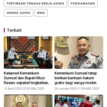
TERTIBKAN TENAGA KERJA ASING
PENGAWASAN
ORANG ASING
WNA
Terkait
Kakanwil Kemenkum
Kemenkum Sumsel tetap
Sumsel dan Bupati Musi
berikan bantuan hukum
Rawas sepakat tingkatkan
gratis bagi warga miskin
sinergi demi pelayanan
16 April 2025 20:33 WIB, 2025
26 January 2025 21:09 WIB, 2025
publik