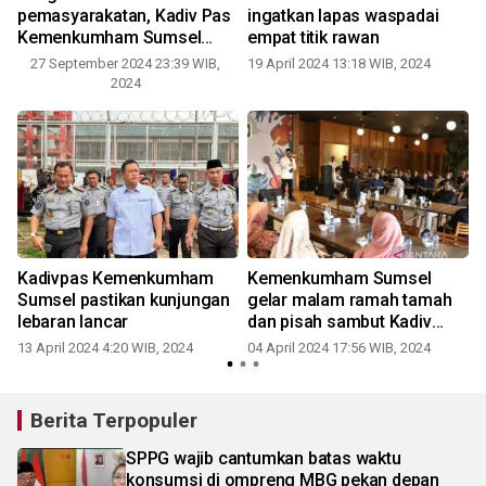
pemasyarakatan, Kadiv Pas
ingatkan lapas waspadai
Kemenkumham Sumsel
empat titik rawan
sampaikan poin penting
27 September 2024 23:39 WIB,
19 April 2024 13:18 WIB, 2024
2024
Kadivpas Kemenkumham
Kemenkumham Sumsel
Sumsel pastikan kunjungan
gelar malam ramah tamah
M
lebaran lancar
dan pisah sambut Kadiv
Pemasyarakatan
13 April 2024 4:20 WIB, 2024
04 April 2024 17:56 WIB, 2024
1
Berita Terpopuler
SPPG wajib cantumkan batas waktu
konsumsi di ompreng MBG pekan depan