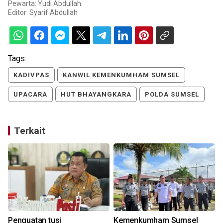
Pewarta: Yudi Abdullah
Editor:
Syarif Abdullah
Tags:
KADIVPAS
KANWIL KEMENKUMHAM SUMSEL
UPACARA
HUT BHAYANGKARA
POLDA SUMSEL
Terkait
Penguatan tusi
Kemenkumham Sumsel