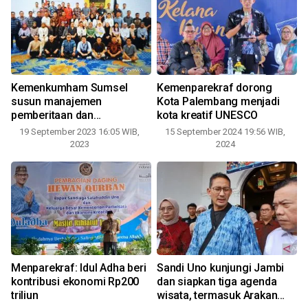
Kemenkumham Sumsel
Kemenparekraf dorong
susun manajemen
Kota Palembang menjadi
pemberitaan dan
kota kreatif UNESCO
komunikasi krisis
19 September 2023 16:05 WIB,
15 September 2024 19:56 WIB,
2023
2024
Menparekraf: Idul Adha beri
Sandi Uno kunjungi Jambi
kontribusi ekonomi Rp200
dan siapkan tiga agenda
0
triliun
wisata, termasuk Arakan