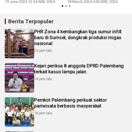
Sahur
19 June 2024 12:54 WIB, 2024
18 March 2024 4:00 WIB, 2024
Berita Terpopuler
PHR Zona 4 kembangkan tiga sumur infill
baru di Sumsel, dongkrak produksi migas
nasional
23 jam lalu
Kejari periksa 8 anggota DPRD Palembang
terkait kasus lampu jalan
16 jam lalu
Pemkot Palembang perkuat sektor
pariwisata berbasis masyarakat
16 jam lalu