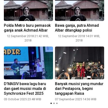
Polda Metro buru pemasok
Bawa ganja, putra Ahmad
ganja anak Achmad Albar
Albar ditangkap polisi
12 September 2018 21:42 WIB,
12 September 2018 14:01 WIB,
2018
2018
D'MASIV bawa lagu baru
Banyak musisi yang mundur
m
dan gaet musisi muda di
dari Pestapora, begini
l
Synchronize Fest 2025
tanggapan Raisa
2
03 October 2025 23:48 WIB
07 September 2025 14:36 WIB