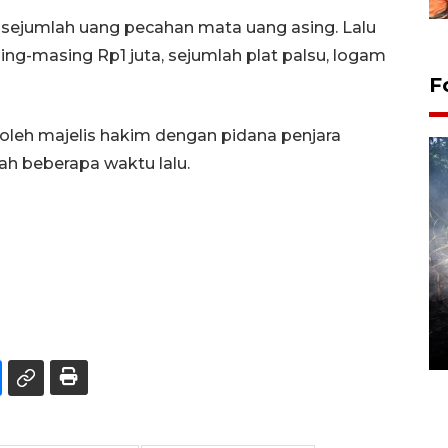
n sejumlah uang pecahan mata uang asing. Lalu
ng-masing Rp1 juta, sejumlah plat palsu, logam
F
 oleh majelis hakim dengan pidana penjara
ah beberapa waktu lalu.
Alokasi anggaran untuk bibit
kopi arabika Gayo
15 June 2026 11:15 WIB