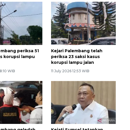
lembang periksa 51
Kejari Palembang telah
us korupsi lampu
periksa 23 saksi kasus
korupsi lampu jalan
 8:10 WIB
11 July 2026 12:53 WIB
lembang geledah
Kejati Sumsel tetapkan