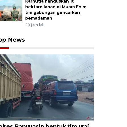
Karhutla hanguskan 10
hektare lahan di Muara Enim,
tim gabungan gencarkan
pemadaman
20 jam lalu
op News
olres Banyuasin bentuk tim urai