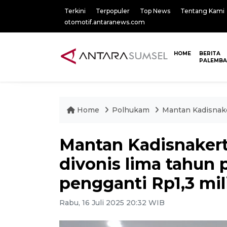
Terkini
Terpopuler
Top News
Tentang Kami
otomotif.antaranews.com
HOME
BERITA
PALEMB
Home
Polhukam
Mantan Kadisnaker
Mantan Kadisnakert
divonis lima tahun 
pengganti Rp1,3 mil
Rabu, 16 Juli 2025 20:32 WIB