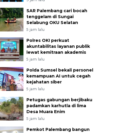
SAR Palembang cari bocah
tenggelam di Sungai
Selabung OKU Selatan
5 jam lalu
Polres OKI perkuat
akuntabilitas layanan publik
lewat kemitraan akademis
5 jam lalu
Polda Sumsel bekali personel
kemampuan AI untuk cegah
kejahatan siber
5 jam lalu
Petugas gabungan berjibaku
padamkan karhutla di lima
Desa Muara Enim
5 jam lalu
Pemkot Palembang bangun