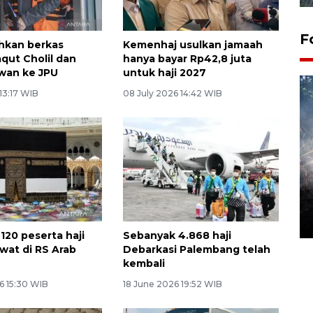
F
hkan berkas
Kemenhaj usulkan jamaah
aqut Cholil dan
hanya bayar Rp42,8 juta
wan ke JPU
untuk haji 2027
 13:17 WIB
08 July 2026 14:42 WIB
Alokasi anggaran untuk bibit
kopi arabika Gayo
15 June 2026 11:15 WIB
120 peserta haji
Sebanyak 4.868 haji
awat di RS Arab
Debarkasi Palembang telah
kembali
6 15:30 WIB
18 June 2026 19:52 WIB