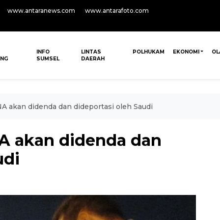
www.antaranews.com
www.antarafoto.com
INFO
LINTAS
POLHUKAM
EKONOMI
OL
ANG
SUMSEL
DAERAH
NA akan didenda dan dideportasi oleh Saudi
NA akan didenda dan
udi