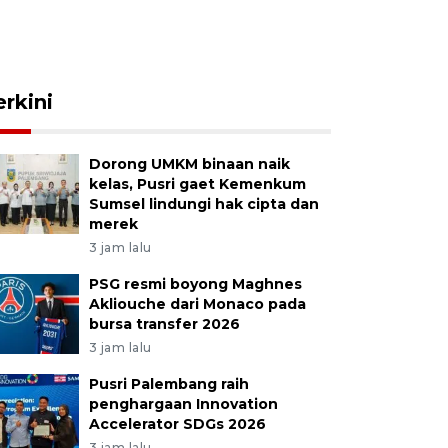
erkini
Dorong UMKM binaan naik
kelas, Pusri gaet Kemenkum
Sumsel lindungi hak cipta dan
merek
3 jam lalu
PSG resmi boyong Maghnes
Akliouche dari Monaco pada
bursa transfer 2026
3 jam lalu
Pusri Palembang raih
penghargaan Innovation
Accelerator SDGs 2026
3 jam lalu