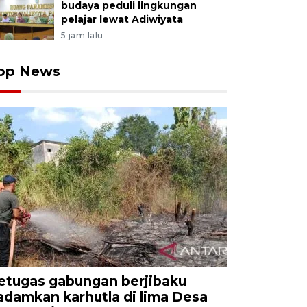
budaya peduli lingkungan
pelajar lewat Adiwiyata
5 jam lalu
op News
etugas gabungan berjibaku
adamkan karhutla di lima Desa